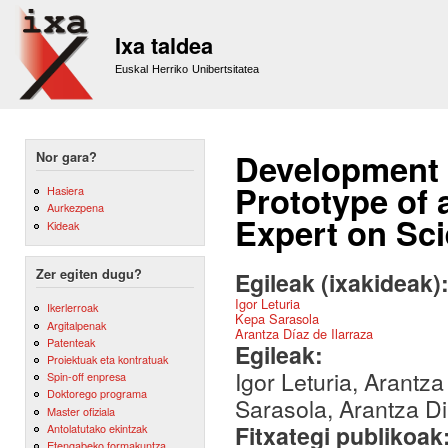
Sk
m
Ixa taldea
co
Euskal Herriko Unibertsitatea
Development a
Nor gara?
Prototype of 
Hasiera
Aurkezpena
Expert on Sc
Kideak
Zer egiten dugu?
Egileak (ixakideak)
Igor Leturia
Ikerlerroak
Kepa Sarasola
Argitalpenak
Arantza Díaz de Ilarraza
Patenteak
Egileak:
Proiektuak eta kontratuak
Igor Leturia, Arantza
Spin-off enpresa
Doktorego programa
Sarasola, Arantza Di
Master ofiziala
Fitxategi publikoak
Antolatutako ekintzak
Etengabeko formakuntza