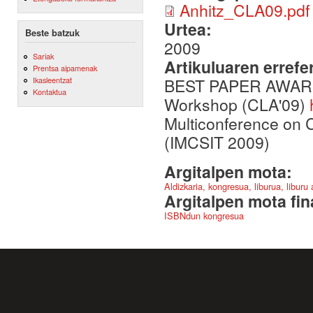
Anhitz_CLA09.pdf
Urtea:
Beste batzuk
2009
Sariak
Artikuluaren errefe
Prentsa aipamenak
BEST PAPER AWARD in
Ikasleentzat
Kontaktua
Workshop (CLA'09)
Multiconference on 
(IMCSIT 2009)
Argitalpen mota:
Aldizkaria, kongresua, liburua, liburu
Argitalpen mota fin
ISBNdun kongresua