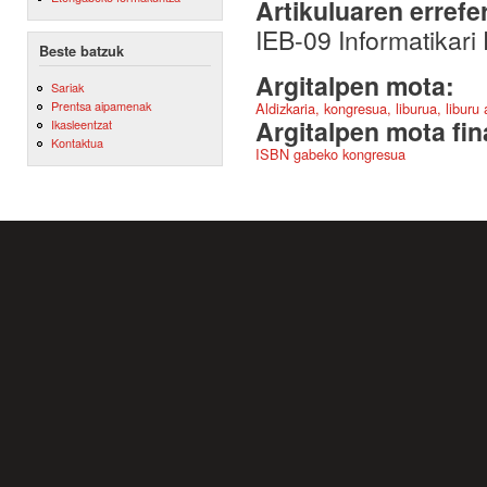
Artikuluaren errefe
IEB-09 Informatikari
Beste batzuk
Argitalpen mota:
Sariak
Prentsa aipamenak
Aldizkaria, kongresua, liburua, liburu
Argitalpen mota fin
Ikasleentzat
Kontaktua
ISBN gabeko kongresua