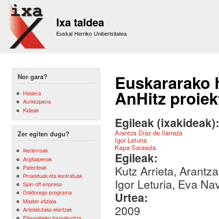
Sk
m
Ixa taldea
co
Euskal Herriko Unibertsitatea
Euskararako h
Nor gara?
AnHitz proiek
Hasiera
Aurkezpena
Kideak
Egileak (ixakideak)
Arantza Díaz de Ilarraza
Zer egiten dugu?
Igor Leturia
Kepa Sarasola
Ikerlerroak
Egileak:
Argitalpenak
Kutz Arrieta, Arantz
Patenteak
Proiektuak eta kontratuak
Igor Leturia, Eva Na
Spin-off enpresa
Doktorego programa
Urtea:
Master ofiziala
2009
Antolatutako ekintzak
Etengabeko formakuntza