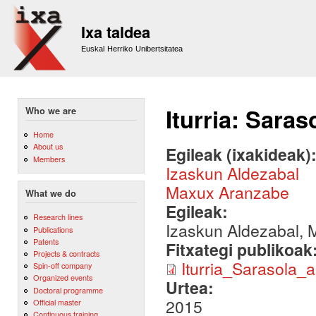
Sk
m
Ixa taldea
co
Euskal Herriko Unibertsitatea
Iturria: Saras
Who we are
Home
About us
Egileak (ixakideak)
Members
Izaskun Aldezabal
Maxux Aranzabe
What we do
Egileak:
Research lines
Izaskun Aldezabal, 
Publications
Patents
Fitxategi publikoak
Projects & contracts
Iturria_Sarasola_a
Spin-off company
Organized events
Urtea:
Doctoral programme
2015
Official master
Continuous training