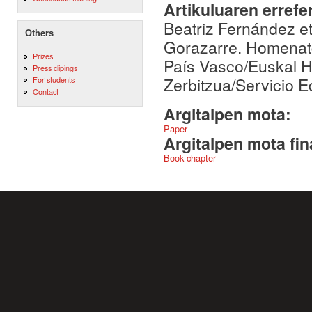
Artikuluaren errefe
Beatriz Fernández et
Others
Gorazarre. Homenatg
Prizes
País Vasco/Euskal He
Press clipings
Zerbitzua/Servicio E
For students
Contact
Argitalpen mota:
Paper
Argitalpen mota fin
Book chapter