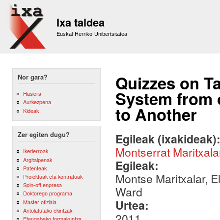
Sk
m
Ixa taldea
co
Euskal Herriko Unibertsitatea
Quizzes on Ta
Nor gara?
System from 
Hasiera
Aurkezpena
to Another
Kideak
Zer egiten dugu?
Egileak (ixakideak)
Montserrat Maritxala
Ikerlerroak
Argitalpenak
Egileak:
Patenteak
Montse Maritxalar, E
Proiektuak eta kontratuak
Spin-off enpresa
Ward
Doktorego programa
Urtea:
Master ofiziala
Antolatutako ekintzak
2011
Etengabeko formakuntza