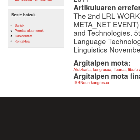
Artikuluaren errefe
The 2nd LRL WORK
Beste batzuk
META_NET EVENT) : 
Sariak
and Technologies. 
Prentsa aipamenak
Ikasleentzat
Language Technologi
Kontaktua
Linguistics Novembe
Argitalpen mota:
Aldizkaria, kongresua, liburua, liburu
Argitalpen mota fin
ISBNdun kongresua