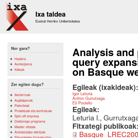
Sk
m
Ixa taldea
co
Euskal Herriko Unibertsitatea
Analysis and
Nor gara?
query expansi
Hasiera
Aurkezpena
on Basque we
Kideak
Zer egiten dugu?
Egileak (ixakideak)
Igor Leturia
Ikerlerroak
Antton Gurrutxaga
Argitalpenak
Eli Pociello
Patenteak
Egileak:
Proiektuak eta kontratuak
Leturia I., Gurrutxaga
Spin-off enpresa
Doktorego programa
Fitxategi publikoak
Master ofiziala
Basque_LREC200
Antolatutako ekintzak
Etengabeko formakuntza