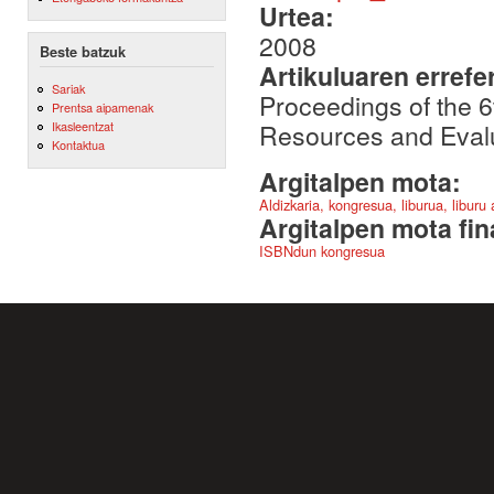
Urtea:
2008
Beste batzuk
Artikuluaren errefe
Sariak
Proceedings of the 
Prentsa aipamenak
Resources and Eval
Ikasleentzat
Kontaktua
Argitalpen mota:
Aldizkaria, kongresua, liburua, liburu
Argitalpen mota fin
ISBNdun kongresua