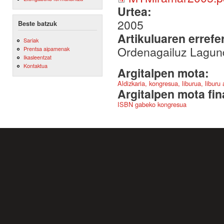
Urtea:
2005
Beste batzuk
Artikuluaren errefe
Sariak
Ordenagailuz Lagun
Prentsa aipamenak
Ikasleentzat
Kontaktua
Argitalpen mota:
Aldizkaria, kongresua, liburua, liburu
Argitalpen mota fin
ISBN gabeko kongresua