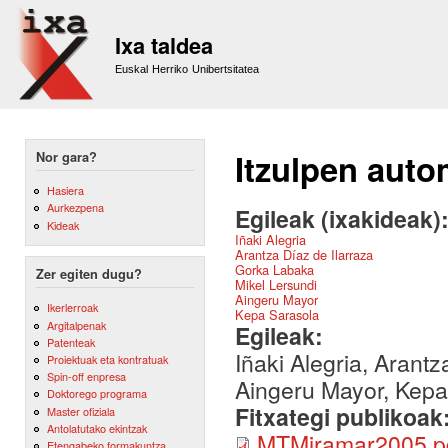
Sk
m
Ixa taldea
co
Euskal Herriko Unibertsitatea
Itzulpen auto
Nor gara?
Hasiera
Aurkezpena
Egileak (ixakideak)
Kideak
Iñaki Alegria
Arantza Díaz de Ilarraza
Gorka Labaka
Zer egiten dugu?
Mikel Lersundi
Aingeru Mayor
Ikerlerroak
Kepa Sarasola
Argitalpenak
Egileak:
Patenteak
Iñaki Alegria, Arant
Proiektuak eta kontratuak
Spin-off enpresa
Aingeru Mayor, Kepa
Doktorego programa
Fitxategi publikoak
Master ofiziala
Antolatutako ekintzak
MTMiramar2005.p
Etengabeko formakuntza