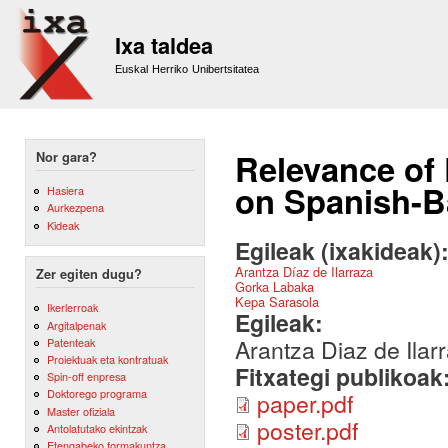
Sk
m
Ixa taldea
co
Euskal Herriko Unibertsitatea
Relevance of 
Nor gara?
on Spanish-
Hasiera
Aurkezpena
Kideak
Egileak (ixakideak)
Arantza Díaz de Ilarraza
Zer egiten dugu?
Gorka Labaka
Kepa Sarasola
Ikerlerroak
Egileak:
Argitalpenak
Arantza Diaz de Ila
Patenteak
Proiektuak eta kontratuak
Fitxategi publikoak
Spin-off enpresa
Doktorego programa
paper.pdf
Master ofiziala
poster.pdf
Antolatutako ekintzak
Etengabeko formakuntza