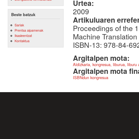
Urtea:
2009
Beste batzuk
Artikuluaren errefe
Sariak
Proceedings of the 1
Prentsa aipamenak
Machine Translation
Ikasleentzat
Kontaktua
ISBN-13: 978-84-69
Argitalpen mota:
Aldizkaria, kongresua, liburua, liburu
Argitalpen mota fin
ISBNdun kongresua