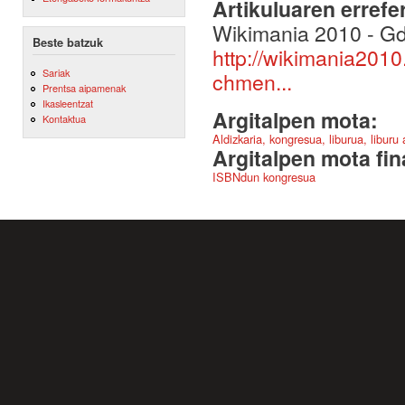
Artikuluaren errefe
Wikimania 2010 - Gd
Beste batzuk
http://wikimania2010
Sariak
chmen...
Prentsa aipamenak
Ikasleentzat
Argitalpen mota:
Kontaktua
Aldizkaria, kongresua, liburua, liburu
Argitalpen mota fin
ISBNdun kongresua