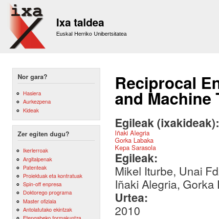
Sk
m
Ixa taldea
co
Euskal Herriko Unibertsitatea
Reciprocal E
Nor gara?
and Machine 
Hasiera
Aurkezpena
Kideak
Egileak (ixakideak)
Iñaki Alegria
Zer egiten dugu?
Gorka Labaka
Kepa Sarasola
Ikerlerroak
Egileak:
Argitalpenak
Mikel Iturbe, Unai F
Patenteak
Proiektuak eta kontratuak
Iñaki Alegria, Gork
Spin-off enpresa
Doktorego programa
Urtea:
Master ofiziala
2010
Antolatutako ekintzak
Etengabeko formakuntza