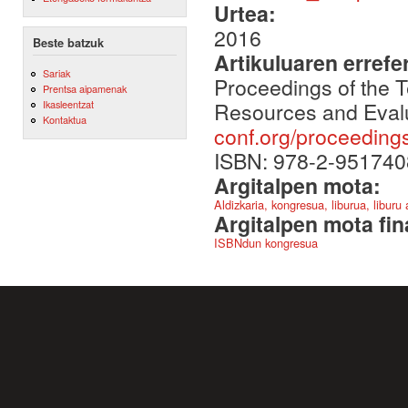
Urtea:
2016
Beste batzuk
Artikuluaren errefe
Sariak
Proceedings of the 
Prentsa aipamenak
Resources and Eval
Ikasleentzat
Kontaktua
conf.org/proceeding
ISBN: 978-2-951740
Argitalpen mota:
Aldizkaria, kongresua, liburua, liburu
Argitalpen mota fin
ISBNdun kongresua