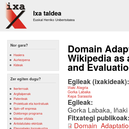
Sk
m
Ixa taldea
co
Euskal Herriko Unibertsitatea
Domain Adapta
Nor gara?
Wikipedia as 
Hasiera
Aurkezpena
and Evaluati
Kideak
Zer egiten dugu?
Egileak (ixakideak)
Iñaki Alegria
Ikerlerroak
Gorka Labaka
Argitalpenak
Kepa Sarasola
Patenteak
Egileak:
Proiektuak eta kontratuak
Gorka Labaka, Iñaki
Spin-off enpresa
Doktorego programa
Fitxategi publikoak
Master ofiziala
Domain_Adaptati
Antolatutako ekintzak
Etengabeko formakuntza