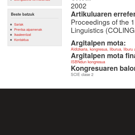
2002
Artikuluaren errefe
Beste batzuk
Proceedings of the 1
Sariak
Linguistics (COLING
Prentsa aipamenak
Ikasleentzat
Kontaktua
Argitalpen mota:
Aldizkaria, kongresua, liburua, liburu
Argitalpen mota fin
ISBNdun kongresua
Kongresuaren balor
SCIE clase 2