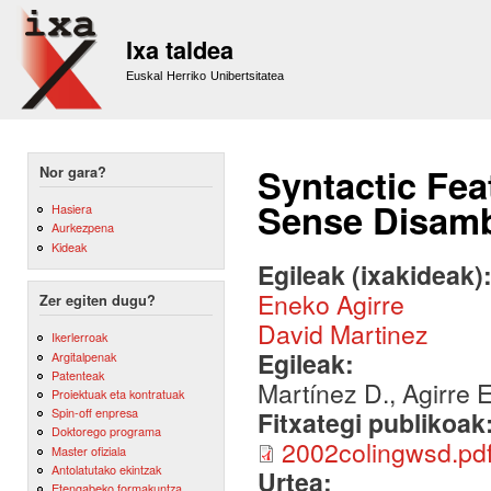
Sk
m
Ixa taldea
co
Euskal Herriko Unibertsitatea
Syntactic Fea
Nor gara?
Sense Disamb
Hasiera
Aurkezpena
Kideak
Egileak (ixakideak)
Eneko Agirre
Zer egiten dugu?
David Martinez
Ikerlerroak
Egileak:
Argitalpenak
Patenteak
Martínez D., Agirre 
Proiektuak eta kontratuak
Spin-off enpresa
Fitxategi publikoak
Doktorego programa
2002colingwsd.pd
Master ofiziala
Antolatutako ekintzak
Urtea:
Etengabeko formakuntza