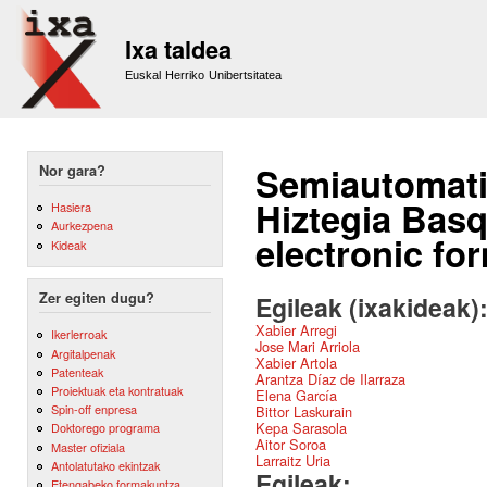
Sk
m
Ixa taldea
co
Euskal Herriko Unibertsitatea
Semiautomati
Nor gara?
Hiztegia Basq
Hasiera
Aurkezpena
electronic fo
Kideak
Zer egiten dugu?
Egileak (ixakideak)
Xabier Arregi
Ikerlerroak
Jose Mari Arriola
Argitalpenak
Xabier Artola
Patenteak
Arantza Díaz de Ilarraza
Proiektuak eta kontratuak
Elena García
Spin-off enpresa
Bittor Laskurain
Kepa Sarasola
Doktorego programa
Aitor Soroa
Master ofiziala
Larraitz Uria
Antolatutako ekintzak
Egileak:
Etengabeko formakuntza