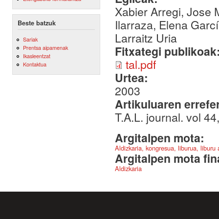
Xabier Arregi, Jose M
Ilarraza, Elena Garcí
Beste batzuk
Larraitz Uria
Sariak
Fitxategi publikoak
Prentsa aipamenak
Ikasleentzat
tal.pdf
Kontaktua
Urtea:
2003
Artikuluaren errefe
T.A.L. journal. vol 
Argitalpen mota:
Aldizkaria, kongresua, liburua, liburu
Argitalpen mota fin
Aldizkaria