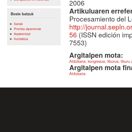
2006
Artikuluaren errefe
Beste batzuk
Procesamiento del L
Sariak
http://journal.sepln.
Prentsa aipamenak
56
(ISSN edición imp
Ikasleentzat
Kontaktua
7553)
Argitalpen mota:
Aldizkaria, kongresua, liburua, liburu
Argitalpen mota fin
Aldizkaria