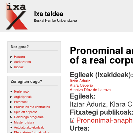
Sk
m
Ixa taldea
co
Euskal Herriko Unibertsitatea
Pronominal a
Nor gara?
of a real corp
Hasiera
Aurkezpena
Kideak
Egileak (ixakideak)
Itziar Aduriz
Zer egiten dugu?
Klara Ceberio
Arantza Díaz de Ilarraza
Ikerlerroak
Egileak:
Argitalpenak
Itziar Aduriz, Klara 
Patenteak
Proiektuak eta kontratuak
Fitxategi publikoak
Spin-off enpresa
Doktorego programa
Prononimal-anaph
Master ofiziala
Urtea:
Antolatutako ekintzak
Etengabeko formakuntza