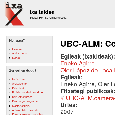
Sk
m
Ixa taldea
co
Euskal Herriko Unibertsitatea
UBC-ALM: Co
Nor gara?
Hasiera
Aurkezpena
Egileak (ixakideak)
Kideak
Eneko Agirre
Oier López de Lacal
Zer egiten dugu?
Egileak:
Ikerlerroak
Eneko Agirre, Oier L
Argitalpenak
Patenteak
Fitxategi publikoak
Proiektuak eta kontratuak
UBC-ALM.camera-
Spin-off enpresa
Doktorego programa
Urtea:
Master ofiziala
2007
Antolatutako ekintzak
Etengabeko formakuntza