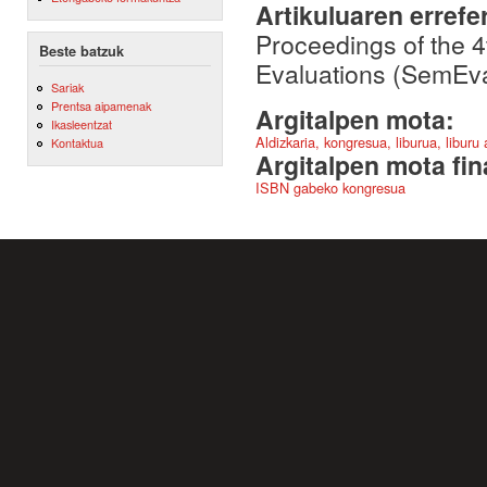
Artikuluaren errefe
Proceedings of the 
Beste batzuk
Evaluations (SemEval
Sariak
Prentsa aipamenak
Argitalpen mota:
Ikasleentzat
Aldizkaria, kongresua, liburua, liburu
Kontaktua
Argitalpen mota fin
ISBN gabeko kongresua