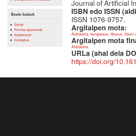
Journal of Artificial 
ISBN edo ISSN (aldi
Beste batzuk
ISSN 1076-9757.
Sariak
Argitalpen mota:
Prentsa aipamenak
Aldizkaria, kongresua, liburua, liburu
Ikasleentzat
Argitalpen mota fin
Kontaktua
Aldizkaria
URLa (ahal dela DO
https://doi.org/10.16