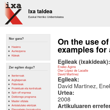
Sk
m
Ixa taldea
co
Euskal Herriko Unibertsitatea
On the use of
Nor gara?
examples for
Hasiera
Aurkezpena
Kideak
Egileak (ixakideak)
Eneko Agirre
Zer egiten dugu?
Oier López de Lacalle
David Martinez
Ikerlerroak
Egileak:
Argitalpenak
David Martinez, Ene
Patenteak
Proiektuak eta kontratuak
Urtea:
Spin-off enpresa
Doktorego programa
2008
Master ofiziala
Artikuluaren errefe
Antolatutako ekintzak
Etengabeko formakuntza