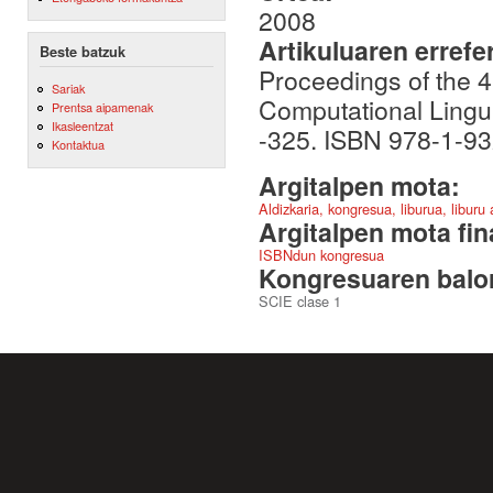
2008
Artikuluaren errefe
Beste batzuk
Proceedings of the 4
Sariak
Computational Lingu
Prentsa aipamenak
Ikasleentzat
-325. ISBN 978-1-9
Kontaktua
Argitalpen mota:
Aldizkaria, kongresua, liburua, liburu
Argitalpen mota fin
ISBNdun kongresua
Kongresuaren balor
SCIE clase 1