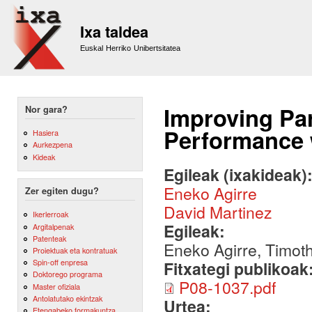
Sk
m
Ixa taldea
co
Euskal Herriko Unibertsitatea
Improving Pa
Nor gara?
Performance 
Hasiera
Aurkezpena
Kideak
Egileak (ixakideak)
Eneko Agirre
Zer egiten dugu?
David Martinez
Ikerlerroak
Egileak:
Argitalpenak
Patenteak
Eneko Agirre, Timot
Proiektuak eta kontratuak
Spin-off enpresa
Fitxategi publikoak
Doktorego programa
P08-1037.pdf
Master ofiziala
Antolatutako ekintzak
Urtea:
Etengabeko formakuntza