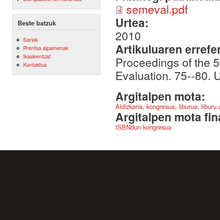
semeval.pdf
Urtea:
Beste batzuk
2010
Sariak
Artikuluaren errefe
Prentsa aipamenak
Ikasleentzat
Proceedings of the 
Kontaktua
Evaluation. 75--80.
Argitalpen mota:
Aldizkaria, kongresua, liburua, liburu
Argitalpen mota fin
ISBNdun kongresua