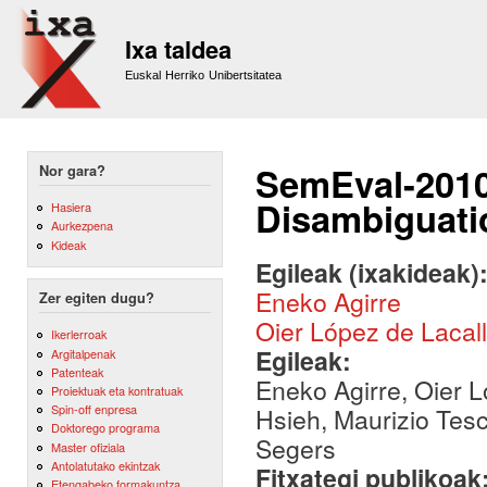
Sk
m
Ixa taldea
co
Euskal Herriko Unibertsitatea
SemEval-2010
Nor gara?
Disambiguati
Hasiera
Aurkezpena
Kideak
Egileak (ixakideak)
Eneko Agirre
Zer egiten dugu?
Oier López de Lacal
Ikerlerroak
Egileak:
Argitalpenak
Patenteak
Eneko Agirre, Oier L
Proiektuak eta kontratuak
Spin-off enpresa
Hsieh, Maurizio Tes
Doktorego programa
Segers
Master ofiziala
Antolatutako ekintzak
Fitxategi publikoak
Etengabeko formakuntza