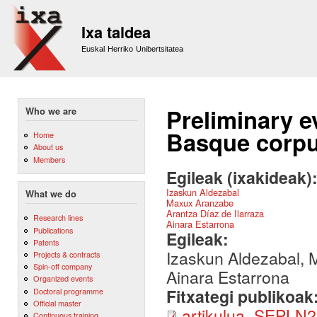
Sk
m
Ixa taldea
co
Euskal Herriko Unibertsitatea
Preliminary 
Who we are
Basque corpus
Home
About us
Members
Egileak (ixakideak)
Izaskun Aldezabal
What we do
Maxux Aranzabe
Arantza Díaz de Ilarraza
Research lines
Ainara Estarrona
Publications
Egileak:
Patents
Izaskun Aldezabal, M
Projects & contracts
Spin-off company
Ainara Estarrona
Organized events
Fitxategi publikoak
Doctoral programme
Official master
artikulua_SEPLN2
Continuous training