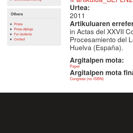
Urtea:
2011
Others
Artikuluaren errefe
Prizes
in Actas del XXVII 
Press clipings
For students
Procesamiento del L
Contact
Huelva (España).
Argitalpen mota:
Paper
Argitalpen mota fin
Congress (no ISBN)