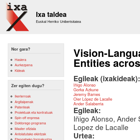
Sk
m
Ixa taldea
co
Euskal Herriko Unibertsitatea
Vision-Langu
Nor gara?
Entities acro
Hasiera
Aurkezpena
Kideak
Egileak (ixakideak)
Iñigo Alonso
Zer egiten dugu?
Gorka Azkune
Jeremy Barnes
Ikerlerroak
Oier López de Lacalle
Argitalpenak
Ander Salaberria
Patenteak
Egileak:
Proiektuak eta kontratuak
Iñigo Alonso, Ander
Spin-off enpresa
Doktorego programa
Lopez de Lacalle
Master ofiziala
Urtea:
Antolatutako ekintzak
Etengabeko formakuntza