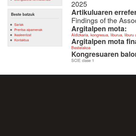
2025
Artikuluaren errefe
Beste batzuk
Findings of the Asso
Sariak
Argitalpen mota:
Prentsa aipamenak
Aldizkaria, kongresua, liburua, liburu
Ikasleentzat
Argitalpen mota fin
Kontaktua
Bestelakoa
Kongresuaren balor
SCIE clase 1