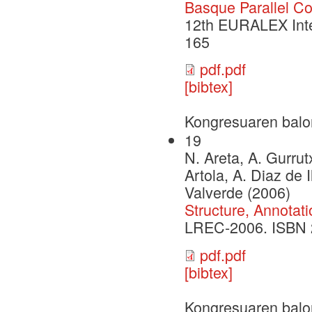
Basque Parallel Co
12th EURALEX Inte
165
pdf.pdf
[bibtex]
Kongresuaren balo
19
N. Areta, A. Gurrutx
Artola, A. Diaz de 
Valverde (2006)
Structure, Annotat
LREC-2006. ISBN 
pdf.pdf
[bibtex]
Kongresuaren balo