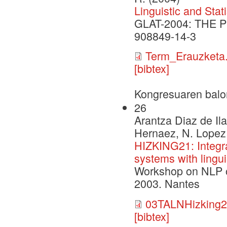
Linguistic and Sta
GLAT-2004: THE 
908849-14-3
Term_Erauzketa.
[bibtex]
Kongresuaren balo
26
Arantza Diaz de Ila
Hernaez, N. Lopez
HIZKING21: Integra
systems with linguis
Workshop on NLP o
2003. Nantes
03TALNHizking2
[bibtex]