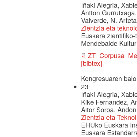
Iñaki Alegria, Xabi
Antton Gurrutxaga, 
Valverde, N. Arteta
Zientzia eta tekno
Euskera zientifiko
Mendebalde Kultura
ZT_Corpusa_Men
[bibtex]
Kongresuaren balo
23
Iñaki Alegria, Xabi
Kike Fernandez, Ant
Aitor Soroa, Andoni
Zientzia eta Tekno
EHUko Euskara Inst
Euskara Estandarra