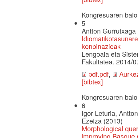
Kongresuaren balo
5
Antton Gurrutxaga 
Idiomatikotasunare
konbinazioak
Lengoaia eta Siste
Fakultatea. 2014/0
pdf.pdf
,
Aurke
[bibtex]
Kongresuaren balo
6
Igor Leturia, Antto
Ezeiza (2013)
Morphological quer
improving Basque w