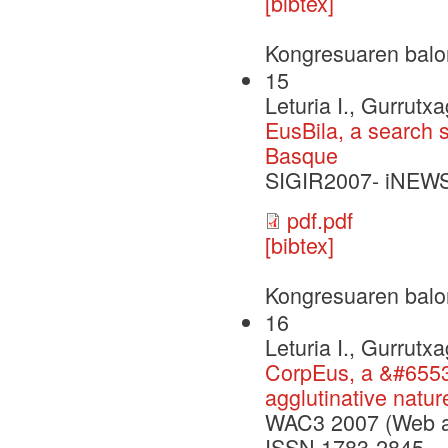
[bibtex]
Kongresuaren balo
15
Leturia I., Gurrutxa
EusBila, a search s
Basque
SIGIR2007- iNEWS
pdf.pdf
[bibtex]
Kongresuaren balo
16
Leturia I., Gurrutxa
CorpEus, a &#6553
agglutinative natu
WAC3 2007 (Web a
ISSN 1783-2845