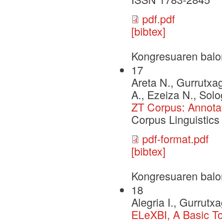
pdf.pdf
[bibtex]
Kongresuaren balo
17
Areta N., Gurrutxaga
A., Ezeiza N., Solo
ZT Corpus: Annotat
Corpus Linguistic
pdf-format.pdf
[bibtex]
Kongresuaren balo
18
Alegria I., Gurrutx
ELeXBI, A Basic To