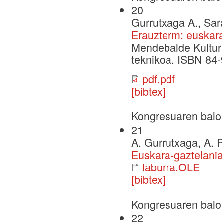
20
Gurrutxaga A., Sara
Erauzterm: euskara
Mendebalde Kultur A
teknikoa. ISBN 84
pdf.pdf
[bibtex]
Kongresuaren balo
21
A. Gurrutxaga, A. P
Euskara-gaztelania
laburra.OLE
[bibtex]
Kongresuaren balo
22