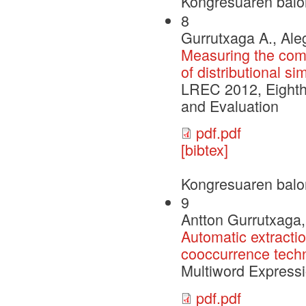
Kongresuaren balo
8
Gurrutxaga A., Aleg
Measuring the comp
of distributional si
LREC 2012, Eighth
and Evaluation
pdf.pdf
[bibtex]
Kongresuaren balo
9
Antton Gurrutxaga, 
Automatic extracti
cooccurrence tech
Multiword Expres
pdf.pdf