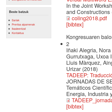
In the Joint Works
and Constructions
Beste batzuk
coling2018.pdf
Sariak
[bibtex]
Prentsa aipamenak
Ikasleentzat
Kontaktua
Kongresuaren balo
2
Iñaki Alegria, Nora
Gurrutxaga, Uxoa Iñ
Lluis Màrquez, Ai
Urizar (2018)
TADEEP: Traducció
JORNADAS DE SEG
Temáticos Científi
Energia, Industria
TADEEP_jornada
[bibtex]