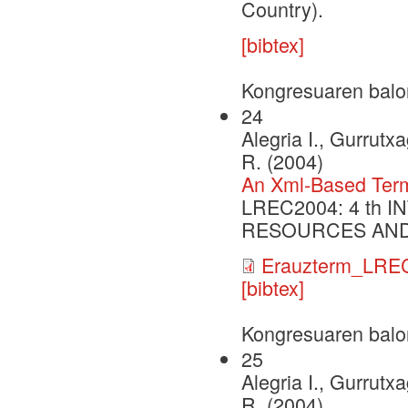
Country).
[bibtex]
Kongresuaren balo
24
Alegria I., Gurrutx
R. (2004)
An Xml-Based Term
LREC2004: 4 th
RESOURCES AND
Erauzterm_LREC
[bibtex]
Kongresuaren balo
25
Alegria I., Gurrutx
R. (2004)