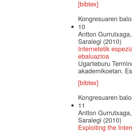
[bibtex]
Kongresuaren balo
10
Antton Gurrutxaga, 
Saralegi (2010)
Internetetik espezi
ebaluazioa
Ugarteburu Termin
akademikoetan. Esp
[bibtex]
Kongresuaren balo
11
Antton Gurrutxaga, 
Saralegi (2010)
Exploiting the Inte