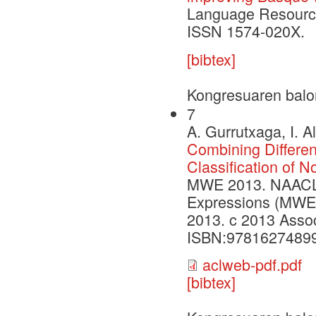
Language Resources
ISSN 1574-020X.
[bibtex]
Kongresuaren balo
7
A. Gurrutxaga, I. A
Combining Different
Classification of 
MWE 2013. NAACL.P
Expressions (MWE 2
2013. c 2013 Assoc
ISBN:9781627489
aclweb-pdf.pdf
[bibtex]