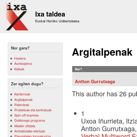
Sk
m
Ixa taldea
co
Euskal Herriko Unibertsitatea
Argitalpenak
Nor gara?
Hasiera
Aurkezpena
Kideak
Nor?
Antton Gurrutxaga
Zer egiten dugu?
This author has 26 pub
Ikerlerroak
Argitalpenak
Patenteak
Proiektuak eta kontratuak
1
Spin-off enpresa
Uxoa Iñurrieta, Itz
Doktorego programa
Master ofiziala
Antton Gurrutxaga,
Antolatutako ekintzak
Verbal Multiword E
Etengabeko formakuntza