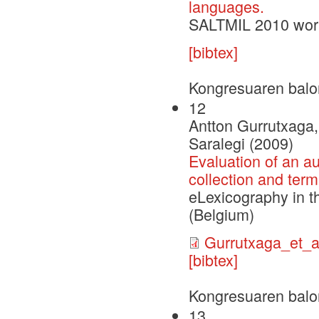
languages.
SALTMIL 2010 wor
[bibtex]
Kongresuaren balo
12
Antton Gurrutxaga, 
Saralegi (2009)
Evaluation of an a
collection and term
eLexicography in t
(Belgium)
Gurrutxaga_et_
[bibtex]
Kongresuaren balo
13