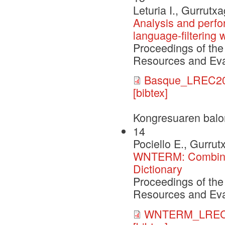
Leturia I., Gurrutxa
Analysis and perf
language-filtering
Proceedings of the
Resources and Eva
Basque_LREC20
[bibtex]
Kongresuaren balo
14
Pociello E., Gurrut
WNTERM: Combinin
Dictionary
Proceedings of the
Resources and Eva
WNTERM_LREC0