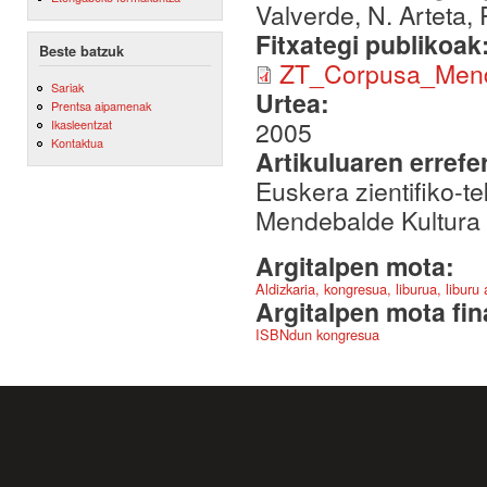
Valverde, N. Arteta, 
Fitxategi publikoak
Beste batzuk
ZT_Corpusa_Mend
Sariak
Urtea:
Prentsa aipamenak
2005
Ikasleentzat
Kontaktua
Artikuluaren errefe
Euskera zientifiko-t
Mendebalde Kultura 
Argitalpen mota:
Aldizkaria, kongresua, liburua, liburu
Argitalpen mota fin
ISBNdun kongresua