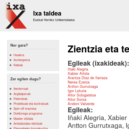
Sk
m
Ixa taldea
co
Euskal Herriko Unibertsitatea
Zientzia eta 
Nor gara?
Hasiera
Aurkezpena
Egileak (ixakideak)
Kideak
Iñaki Alegria
Xabier Artola
Arantza Díaz de Ilarraza
Zer egiten dugu?
Nerea Ezeiza
Antton Gurrutxaga
Ikerlerroak
Igor Leturia
Argitalpenak
Aitor Sologaistoa
Patenteak
Aitor Soroa
Andoni Valverde
Proiektuak eta kontratuak
Egileak:
Spin-off enpresa
Doktorego programa
Iñaki Alegria, Xabier
Master ofiziala
Antton Gurrutxaga, Ig
Antolatutako ekintzak
Etengabeko formakuntza