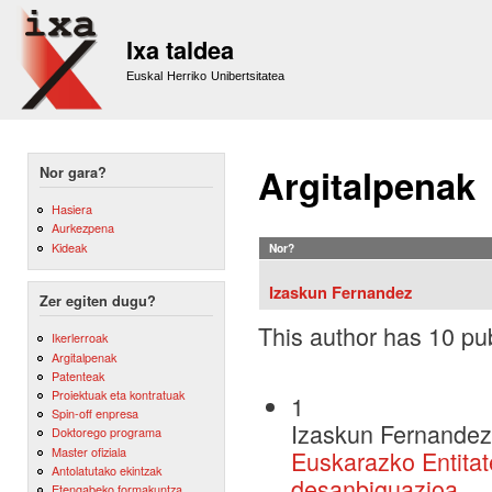
Sk
m
Ixa taldea
co
Euskal Herriko Unibertsitatea
Argitalpenak
Nor gara?
Hasiera
Aurkezpena
Kideak
Nor?
Izaskun Fernandez
Zer egiten dugu?
This author has 10 pub
Ikerlerroak
Argitalpenak
Patenteak
Proiektuak eta kontratuak
1
Spin-off enpresa
Izaskun Fernandez
Doktorego programa
Master ofiziala
Euskarazko Entitate
Antolatutako ekintzak
desanbiguazioa
Etengabeko formakuntza