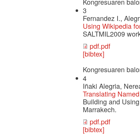
Kongresuaren balo
3
Fernandez I., Alegr
Using Wikipedia fo
SALTMIL2009 work
pdf.pdf
[bibtex]
Kongresuaren balo
4
Iñaki Alegria, Ner
Translating Named
Building and Usin
Marrakech.
pdf.pdf
[bibtex]