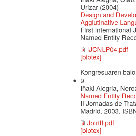
Urizar (2004)
Design and Develo
Agglutinative Lang
First Internationa
Named Entity Reco
IJCNLP04.pdf
[bibtex]
Kongresuaren balo
9
Iñaki Alegria, Ner
Named Entity Recog
II Jornadas de Tra
Madrid. 2003. ISB
JotriII.pdf
[bibtex]