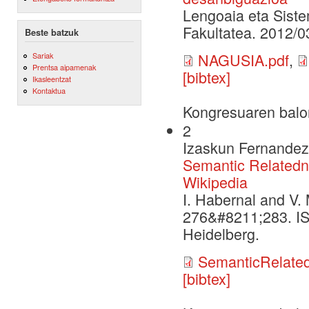
Lengoaia eta Siste
Fakultatea. 2012/0
Beste batzuk
NAGUSIA.pdf
,
Sariak
Prentsa aipamenak
[bibtex]
Ikasleentzat
Kontaktua
Kongresuaren balo
2
Izaskun Fernandez,
Semantic Relatedn
Wikipedia
I. Habernal and V.
276&#8211;283. IS
Heidelberg.
SemanticRelate
[bibtex]