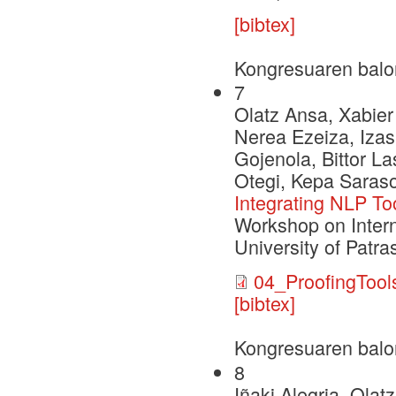
[bibtex]
Kongresuaren balo
7
Olatz Ansa, Xabier 
Nerea Ezeiza, Iza
Gojenola, Bittor L
Otegi, Kepa Sarasol
Integrating NLP Too
Workshop on Intern
University of Patra
04_ProofingTool
[bibtex]
Kongresuaren balo
8
Iñaki Alegria, Ola