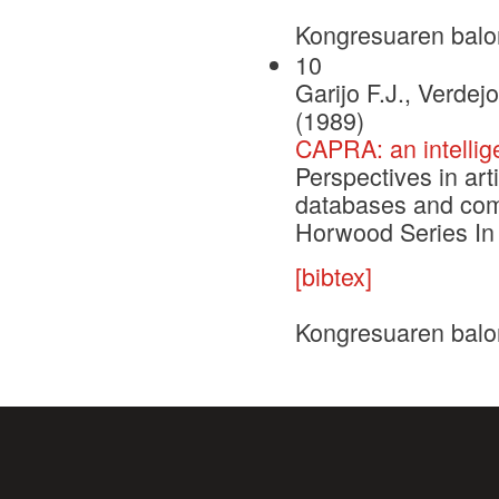
Kongresuaren balo
10
Garijo F.J., Verdej
(1989)
CAPRA: an intellig
Perspectives in arti
databases and comp
Horwood Series In 
[bibtex]
Kongresuaren balo