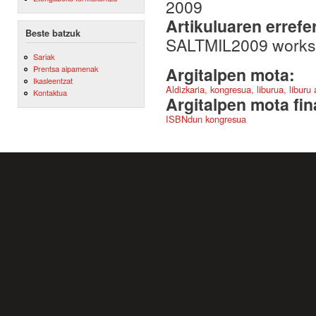
2009
Artikuluaren errefe
Beste batzuk
SALTMIL2009 works
Sariak
Prentsa aipamenak
Argitalpen mota:
Ikasleentzat
Aldizkaria, kongresua, liburua, liburu
Kontaktua
Argitalpen mota fin
ISBNdun kongresua