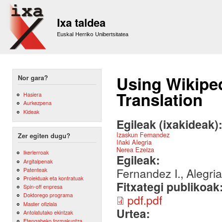
Sk
m
Ixa taldea
co
Euskal Herriko Unibertsitatea
Using Wikiped
Nor gara?
Translation
Hasiera
Aurkezpena
Kideak
Egileak (ixakideak)
Izaskun Fernandez
Zer egiten dugu?
Iñaki Alegria
Nerea Ezeiza
Ikerlerroak
Egileak:
Argitalpenak
Fernandez I., Alegria
Patenteak
Proiektuak eta kontratuak
Fitxategi publikoak
Spin-off enpresa
Doktorego programa
pdf.pdf
Master ofiziala
Urtea:
Antolatutako ekintzak
Etengabeko formakuntza