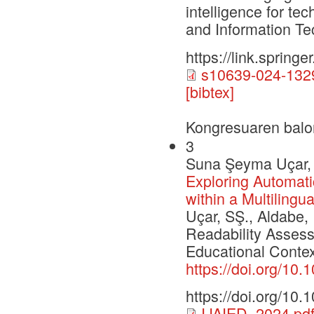
intelligence for t
and Information Te
https://link.sprin
s10639-024-1329
[bibtex]
Kongresuaren balo
3
Suna Şeyma Uçar, I
Exploring Automat
within a Multilingu
Uçar, SŞ., Aldabe, 
Readability Assess
Educational Context.
https://doi.org/10
https://doi.org/10
IJAIED_2024.pd