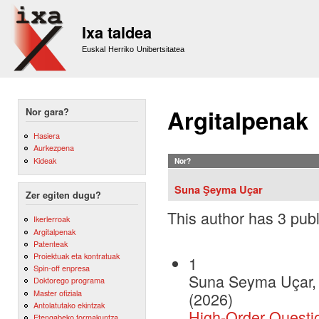
Sk
m
Ixa taldea
co
Euskal Herriko Unibertsitatea
Argitalpenak
Nor gara?
Hasiera
Aurkezpena
Kideak
Nor?
Suna Şeyma Uçar
Zer egiten dugu?
This author has 3 publ
Ikerlerroak
Argitalpenak
Patenteak
Proiektuak eta kontratuak
1
Spin-off enpresa
Suna Seyma Uçar, I
Doktorego programa
Master ofiziala
(2026)
Antolatutako ekintzak
High-Order Questio
Etengabeko formakuntza