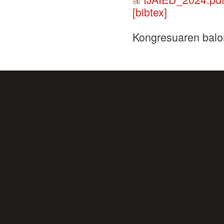
[bibtex]
Kongresuaren balo