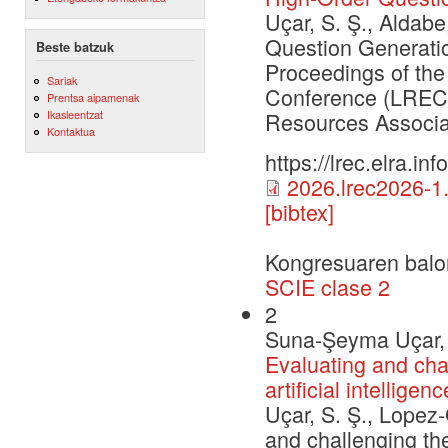
Uçar, S. Ş., Aldabe
Question Generation
Beste batzuk
Proceedings of th
Sariak
Conference (LREC 
Prentsa aipamenak
Ikasleentzat
Resources Associa
Kontaktua
https://lrec.elra.i
2026.lrec2026-1
[bibtex]
Kongresuaren balo
SCIE clase 2
2
Suna-Şeyma Uçar, 
Evaluating and chal
artificial intellig
Uçar, S. Ş., Lopez-
and challenging the