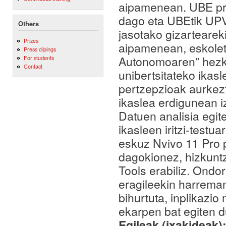
aipamenean. UBE pr
dago eta UBEtik UPV
Others
jasotako gizartearek
Prizes
aipamenean, eskolet
Press clipings
Autonomoaren” hezku
For students
Contact
unibertsitateko ikas
pertzepzioak aurkezte
ikaslea erdigunean i
Datuen analisia egite
ikasleen iritzi-testua
eskuz Nvivo 11 Pro p
dagokionez, hizkunt
Tools erabiliz. Ondo
eragileekin harrema
bihurtuta, inplikazio 
ekarpen bat egiten du
Egileak (ixakideak)