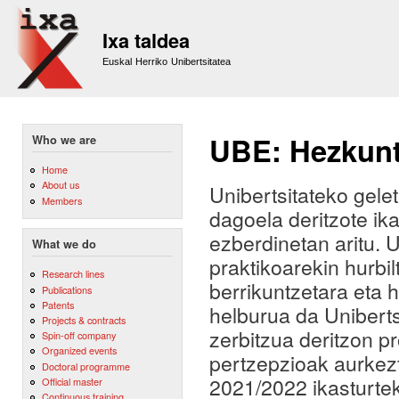
Sk
m
Ixa taldea
co
Euskal Herriko Unibertsitatea
UBE: Hezkunt
Who we are
Home
About us
Unibertsitateko gele
Members
dagoela deritzote ik
ezberdinetan aritu. U
What we do
praktikoarekin hurb
Research lines
berrikuntzetara eta 
Publications
Patents
helburua da Uniberts
Projects & contracts
zerbitzua deritzon pr
Spin-off company
Organized events
pertzepzioak aurkez
Doctoral programme
2021/2022 ikasturte
Official master
Continuous training