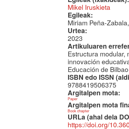
Mikel Iruskieta
Egileak:
Miriam Peña-Zabala,
Urtea:
2023
Artikuluaren errefe
Estructura modular,
innovación educativa
Educación de Bilba
ISBN edo ISSN (aldi
9788419506375
Argitalpen mota:
Paper
Argitalpen mota fin
Book chapter
URLa (ahal dela DO
https://doi.org/10.3