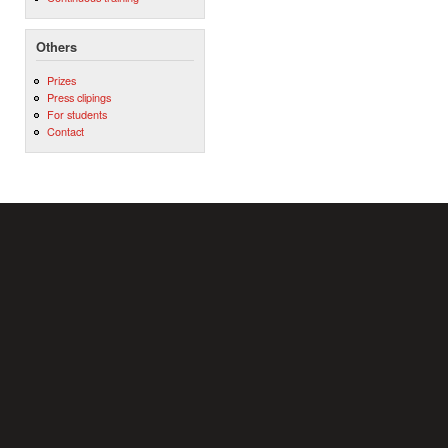
Others
Prizes
Press clipings
For students
Contact