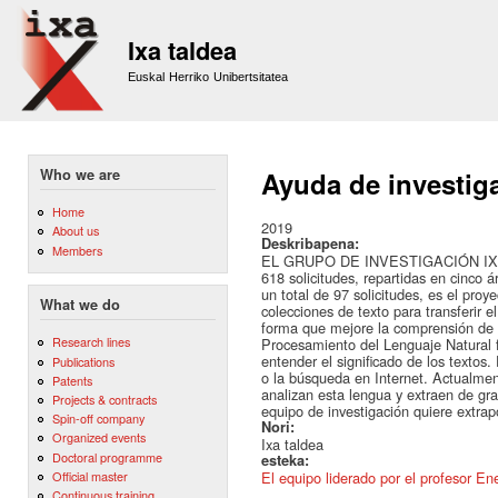
Sk
m
Ixa taldea
co
Euskal Herriko Unibertsitatea
Who we are
Ayuda de investig
Home
2019
About us
Deskribapena:
Members
EL GRUPO DE INVESTIGACIÓN IXA obt
618 solicitudes, repartidas en cinco 
un total de 97 solicitudes, es el proy
What we do
colecciones de texto para transferir 
forma que mejore la comprensión de t
Research lines
Procesamiento del Lenguaje Natural fo
entender el significado de los textos
Publications
o la búsqueda en Internet. Actualment
Patents
analizan esta lengua y extraen de gra
Projects & contracts
equipo de investigación quiere extrap
Spin-off company
Nori:
Organized events
Ixa taldea
Doctoral programme
esteka:
Official master
El equipo liderado por el profesor E
Continuous training