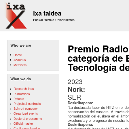
Sk
m
Ixa taldea
co
Euskal Herriko Unibertsitatea
Premio Radio 
Who we are
categoría de 
Home
About us
Tecnología de
Members
What we do
2023
Nork:
Research lines
Publications
SER
Patents
Deskribapena:
Projects & contracts
“La destacada labor de HiTZ en el de
Spin-off company
conservación del euskera. A través de
Organized events
normalización del euskera en el ámbit
Doctoral programme
excelencia y el progreso de nuestra le
Official master
Deskribapena:
Continuous training
“La destacada labor de HiTZ en el de