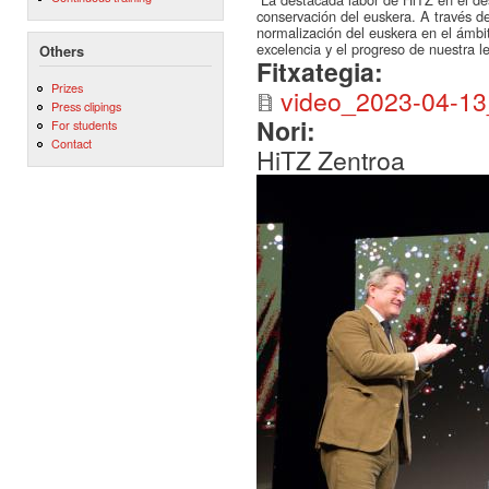
conservación del euskera. A través de
normalización del euskera en el ámbit
excelencia y el progreso de nuestra le
Others
Fitxategia:
Prizes
video_2023-04-1
Press clipings
Nori:
For students
Contact
HiTZ Zentroa