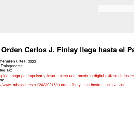
Skip to
main
Search form
content
 Orden Carlos J. Finlay llega hasta el P
menaren urtea:
2023
:
Trabajadores
ategiak:
upiria aboga por impulsar y llevar a cabo una transición digital exitosa de las l
ka:
://www.trabajadores.cu/20230216/la-orden-finlay-llega-hasta-el-pais-vasco/