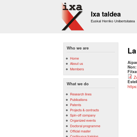
Ixa taldea
Euskal Herriko Unibertsitatea
Who we are
La
Home
Aipa
About us
Non
Members
Fitx
Z
Este
What we do
https
Research lines
Publications
Patents
Projects & contracts
Spin-off company
Organized events
Doctoral programme
Official master
Continuous training