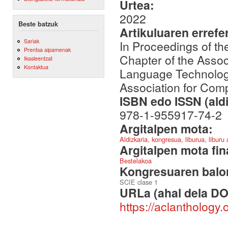
Urtea:
2022
Beste batzuk
Artikuluaren errefe
Sariak
In Proceedings of t
Prentsa aipamenak
Chapter of the Assoc
Ikasleentzat
Kontaktua
Language Technologi
Association for Comp
ISBN edo ISSN (aldi
978-1-955917-74-2
Argitalpen mota:
Aldizkaria, kongresua, liburua, liburu
Argitalpen mota fin
Bestelakoa
Kongresuaren balor
SCIE clase 1
URLa (ahal dela DO
https://aclanthology