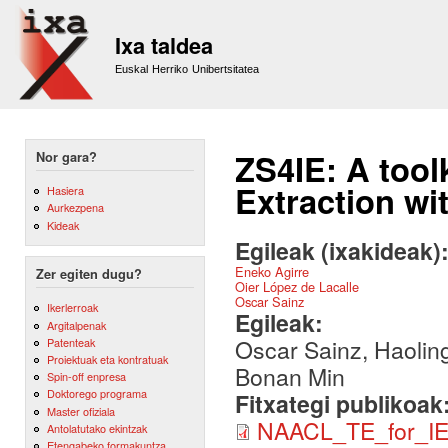
Sk
m
Ixa taldea
co
Euskal Herriko Unibertsitatea
ZS4IE: A tool
Nor gara?
Extraction wi
Hasiera
Aurkezpena
Kideak
Egileak (ixakideak)
Eneko Agirre
Zer egiten dugu?
Oier López de Lacalle
Oscar Sainz
Ikerlerroak
Egileak:
Argitalpenak
Oscar Sainz, Haoling
Patenteak
Proiektuak eta kontratuak
Bonan Min
Spin-off enpresa
Doktorego programa
Fitxategi publikoak
Master ofiziala
NAACL_TE_for_IE
Antolatutako ekintzak
Etengabeko formakuntza