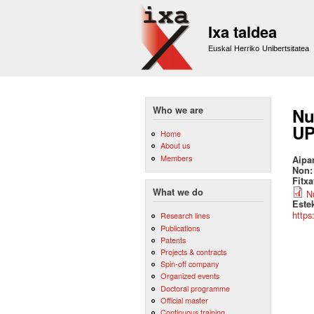
Ixa taldea
Euskal Herriko Unibertsitatea
Who we are
Nu
UP
Home
About us
Members
Aipa
Non
Fitx
What we do
N
Este
https
Research lines
Publications
Patents
Projects & contracts
Spin-off company
Organized events
Doctoral programme
Official master
Continuous training