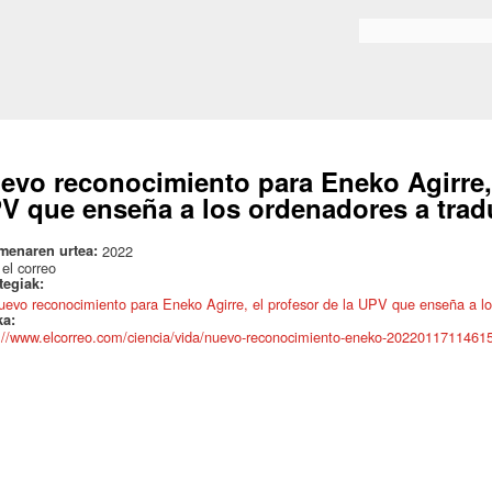
Skip to
main
Search form
content
evo reconocimiento para Eneko Agirre, 
V que enseña a los ordenadores a trad
menaren urtea:
2022
:
el correo
ategiak:
uevo reconocimiento para Eneko Agirre, el profesor de la UPV que enseña a los
ka:
://www.elcorreo.com/ciencia/vida/nuevo-reconocimiento-eneko-20220117114615