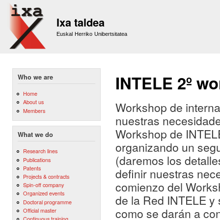
Sk
m
Ixa taldea
co
Euskal Herriko Unibertsitatea
INTELE 2º wo
Who we are
Home
About us
Workshop de internac
Members
nuestras necesidades
Workshop de INTELE
What we do
organizando un segu
Research lines
(daremos los detalle
Publications
Patents
definir nuestras nece
Projects & contracts
comienzo del Worksh
Spin-off company
Organized events
de la Red INTELE y s
Doctoral programme
como se darán a con
Official master
Continuous training