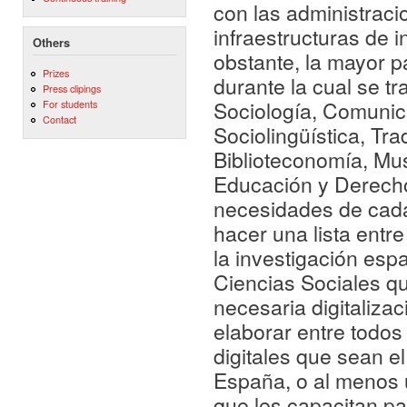
con las administraci
infraestructuras de i
Others
obstante, la mayor p
Prizes
durante la cual se tr
Press clipings
Sociología, Comunica
For students
Contact
Sociolingüística, Trad
Biblioteconomía, Mus
Educación y Derecho) 
necesidades de cada 
hacer una lista entr
la investigación esp
Ciencias Sociales qu
necesaria digitaliza
elaborar entre todos
digitales que sean e
España, o al menos 
que les capacitan pa