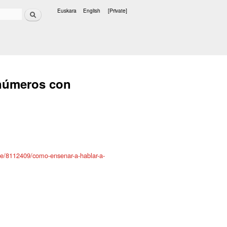
Search
Euskara
English
[Private]
Languages
 números con
lle/8112409/como-ensenar-a-hablar-a-