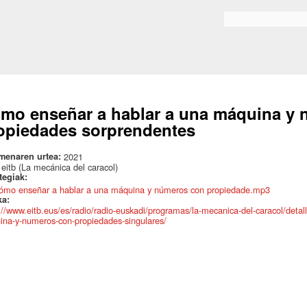
Skip to
main
Search form
content
mo enseñar a hablar a una máquina y
opiedades sorprendentes
menaren urtea:
2021
:
eitb (La mecánica del caracol)
ategiak:
ómo enseñar a hablar a una máquina y números con propiedade.mp3
ka:
://www.eitb.eus/es/radio/radio-euskadi/programas/la-mecanica-del-caracol/deta
na-y-numeros-con-propiedades-singulares/