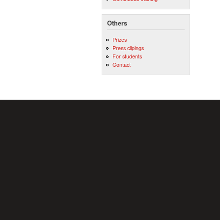
Others
Prizes
Press clipings
For students
Contact