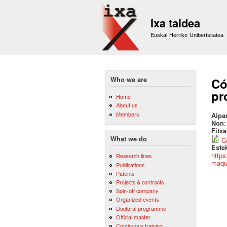
Ixa taldea
Euskal Herriko Unibertsitatea
Who we are
Có
pr
Home
About us
Members
Aipa
Non
Fitx
What we do
C
Este
https
Research lines
maqui
Publications
Patents
Projects & contracts
Spin-off company
Organized events
Doctoral programme
Official master
Continuous training