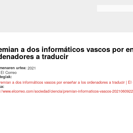
Skip to
main
Search form
content
emian a dos informáticos vascos por en
denadores a traducir
menaren urtea:
2021
:
El Correo
ategiak:
remian a dos informáticos vascos por enseñar a los ordenadores a traducir | El
ka:
://www.elcorreo.com/sociedad/ciencia/premian-informaticos-vascos-202106092