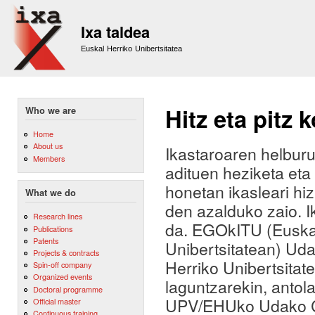
Sk
m
Ixa taldea
co
Euskal Herriko Unibertsitatea
Hitz eta pitz
Who we are
Home
About us
Ikastaroaren helburua
Members
adituen heziketa eta
honetan ikasleari h
What we do
den azalduko zaio. 
Research lines
da. EGOkITU (Euskal
Publications
Patents
Unibertsitatean) Ud
Projects & contracts
Herriko Unibertsita
Spin-off company
Organized events
laguntzarekin, antol
Doctoral programme
UPV/EHUko Udako Ca
Official master
Continuous training