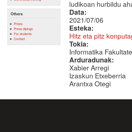
ludikoan hurbildu ah
Data:
Others
2021/07/06
Prizes
Esteka:
Press clipings
Hitz eta pitz konpu
For students
Contact
Tokia:
Informatika Fakultat
Arduradunak:
Xabier Arregi
Izaskun Etxeberria
Arantxa Otegi