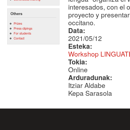
interesados, con el o
proyecto y presenta
Others
occitano.
Prizes
Data:
Press clipings
For students
2021/05/12
Contact
Esteka:
Workshop LINGUA
Tokia:
Online
Arduradunak:
Itziar Aldabe
Kepa Sarasola