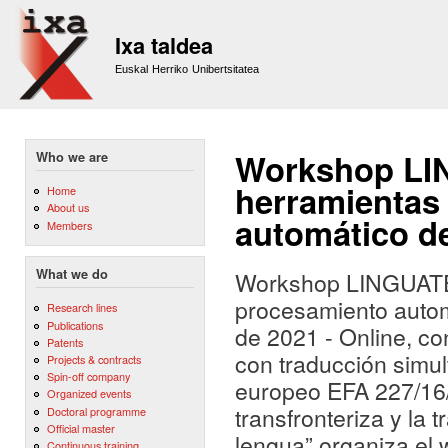
Sk
m
Ixa taldea
co
Euskal Herriko Unibertsitatea
Workshop LI
Who we are
herramientas
Home
About us
automático de
Members
What we do
Workshop LINGUATEC
procesamiento autom
Research lines
Publications
de 2021 - Online, co
Patents
con traducción simul
Projects & contracts
Spin-off company
europeo EFA 227/16
Organized events
transfronteriza y la 
Doctoral programme
Official master
lengua” organiza el 
Continuous training