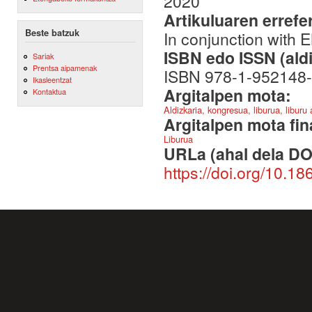
2020
Artikuluaren errefe
Beste batzuk
In conjunction with 
ISBN edo ISSN (aldi
Sariak
Prentsa aipamenak
ISBN 978-1-952148-
Ikasleentzat
Argitalpen mota:
Kontaktua
Aldizkaria, kongresua, liburua, liburu
Argitalpen mota fin
Liburua
URLa (ahal dela DO
https://doi.org/10.1