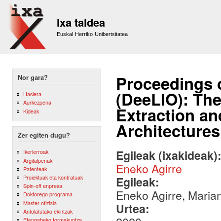
Sk
m
Ixa taldea
co
Euskal Herriko Unibertsitatea
Proceedings 
Nor gara?
(DeeLIO): Th
Hasiera
Aurkezpena
Extraction an
Kideak
Architectures
Zer egiten dugu?
Egileak (ixakideak)
Ikerlerroak
Argitalpenak
Eneko Agirre
Patenteak
Proiektuak eta kontratuak
Egileak:
Spin-off enpresa
Eneko Agirre, Marian
Doktorego programa
Master ofiziala
Urtea:
Antolatutako ekintzak
Etengabeko formakuntza