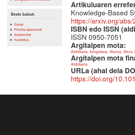
Artikuluaren errefe
Knowledge-Based Syst
Beste batzuk
https://arxiv.org/ab
Sariak
ISBN edo ISSN (aldi
Prentsa aipamenak
ISSN 0950-7051
Ikasleentzat
Kontaktua
Argitalpen mota:
Aldizkaria, kongresua, liburua, liburu
Argitalpen mota fin
Aldizkaria
URLa (ahal dela DO
https://doi.org/10.1