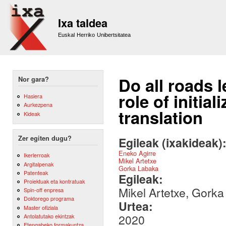
Sk
m
Ixa taldea
co
Euskal Herriko Unibertsitatea
Do all roads 
Nor gara?
role of initial
Hasiera
Aurkezpena
translation
Kideak
Zer egiten dugu?
Egileak (ixakideak)
Eneko Agirre
Ikerlerroak
Mikel Artetxe
Argitalpenak
Gorka Labaka
Patenteak
Egileak:
Proiektuak eta kontratuak
Mikel Artetxe, Gork
Spin-off enpresa
Doktorego programa
Urtea:
Master ofiziala
2020
Antolatutako ekintzak
Etengabeko formakuntza