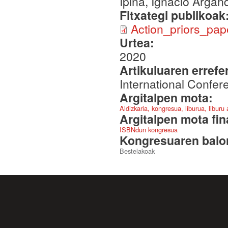
Ipiña, Ignacio Arga
Fitxategi publikoak
Action_priors_pap
Urtea:
2020
Artikuluaren errefe
International Confe
Argitalpen mota:
Aldizkaria, kongresua, liburua, liburu
Argitalpen mota fin
ISBNdun kongresua
Kongresuaren balor
Bestelakoak