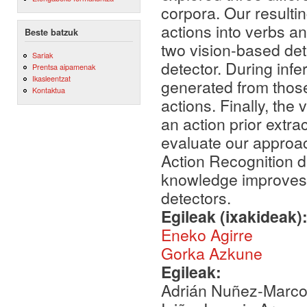
corpora. Our resultin
actions into verbs an
Beste batzuk
two vision-based dete
Sariak
detector. During infe
Prentsa aipamenak
Ikasleentzat
generated from those 
Kontaktua
actions. Finally, the
an action prior extr
evaluate our approa
Action Recognition d
knowledge improves t
detectors.
Egileak (ixakideak)
Eneko Agirre
Gorka Azkune
Egileak:
Adrián Nuñez-Marcos