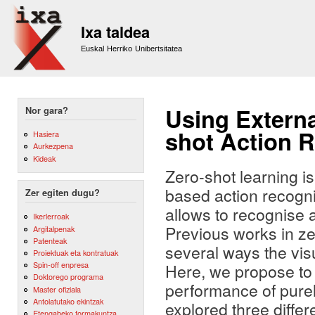
Sk
m
Ixa taldea
co
Euskal Herriko Unibertsitatea
Using Extern
Nor gara?
shot Action R
Hasiera
Aurkezpena
Kideak
Zero-shot learning is
based action recogni
Zer egiten dugu?
allows to recognise 
Ikerlerroak
Previous works in ze
Argitalpenak
Patenteak
several ways the visu
Proiektuak eta kontratuak
Spin-off enpresa
Here, we propose to
Doktorego programa
performance of purel
Master ofiziala
Antolatutako ekintzak
explored three differ
Etengabeko formakuntza