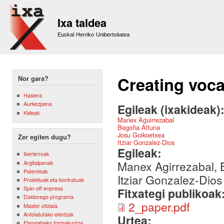
Sk
m
Ixa taldea
co
Euskal Herriko Unibertsitatea
Creating voc
Nor gara?
Hasiera
Aurkezpena
Egileak (ixakideak)
Kideak
Manex Aguirrezabal
Begoña Altuna
Josu Goikoetxea
Zer egiten dugu?
Itziar Gonzalez-Dios
Egileak:
Ikerlerroak
Manex Agirrezabal, B
Argitalpenak
Patenteak
Itziar Gonzalez-Dios
Proiektuak eta kontratuak
Spin-off enpresa
Fitxategi publikoak
Doktorego programa
2_paper.pdf
Master ofiziala
Antolatutako ekintzak
Urtea:
Etengabeko formakuntza