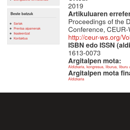
2019
Artikuluaren errefe
Beste batzuk
Proceedings of the D
Sariak
Conference, CEUR-WS
Prentsa aipamenak
Ikasleentzat
http://ceur-ws.org/Vo
Kontaktua
ISBN edo ISSN (aldi
1613-0073
Argitalpen mota:
Aldizkaria, kongresua, liburua, liburu
Argitalpen mota fin
Aldizkaria