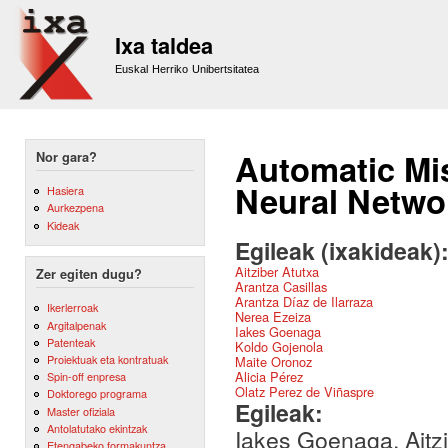
Sk
m
Ixa taldea
co
Euskal Herriko Unibertsitatea
Automatic Mis
Nor gara?
Neural Netwo
Hasiera
Aurkezpena
Kideak
Egileak (ixakideak)
Aitziber Atutxa
Zer egiten dugu?
Arantza Casillas
Arantza Díaz de Ilarraza
Ikerlerroak
Nerea Ezeiza
Argitalpenak
Iakes Goenaga
Patenteak
Koldo Gojenola
Proiektuak eta kontratuak
Maite Oronoz
Alicia Pérez
Spin-off enpresa
Olatz Perez de Viñaspre
Doktorego programa
Egileak:
Master ofiziala
Antolatutako ekintzak
Iakes Goenaga, Aitzi
Etengabeko formakuntza