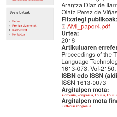
Arantza Díaz de Ilar
Olatz Perez de Viña
Beste batzuk
Fitxategi publikoak
Sariak
AMI_paper4.pdf
Prentsa aipamenak
Ikasleentzat
Urtea:
Kontaktua
2018
Artikuluaren errefe
Proceedings of the 
Language Technologi
1613-073. Vol-2150.
ISBN edo ISSN (aldi
ISSN 1613-0073
Argitalpen mota:
Aldizkaria, kongresua, liburua, liburu
Argitalpen mota fin
ISBNdun kongresua