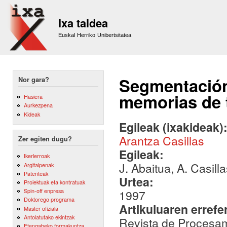
Sk
m
Ixa taldea
co
Euskal Herriko Unibertsitatea
Segmentación
Nor gara?
memorias de 
Hasiera
Aurkezpena
Kideak
Egileak (ixakideak)
Arantza Casillas
Zer egiten dugu?
Egileak:
Ikerlerroak
J. Abaitua, A. Casill
Argitalpenak
Patenteak
Urtea:
Proiektuak eta kontratuak
Spin-off enpresa
1997
Doktorego programa
Artikuluaren errefe
Master ofiziala
Antolatutako ekintzak
Revista de Procesami
Etengabeko formakuntza