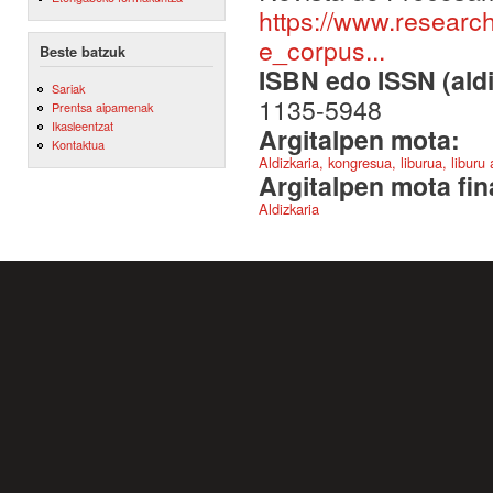
https://www.researc
e_corpus...
Beste batzuk
ISBN edo ISSN (aldi
Sariak
1135-5948
Prentsa aipamenak
Ikasleentzat
Argitalpen mota:
Kontaktua
Aldizkaria, kongresua, liburua, liburu
Argitalpen mota fin
Aldizkaria