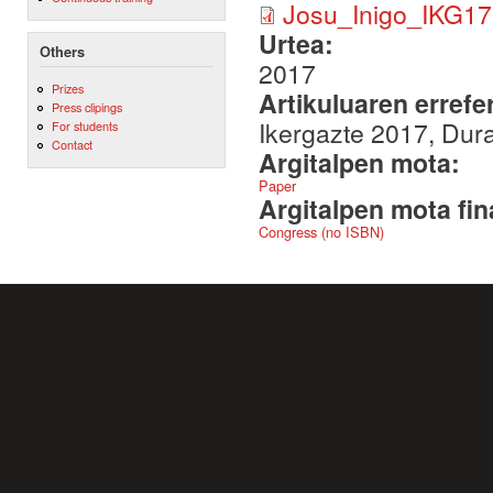
Josu_Inigo_IKG17
Urtea:
Others
2017
Prizes
Artikuluaren errefe
Press clipings
Ikergazte 2017, Dur
For students
Contact
Argitalpen mota:
Paper
Argitalpen mota fin
Congress (no ISBN)