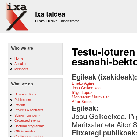
Sk
m
Ixa taldea
co
Euskal Herriko Unibertsitatea
Testu-loturen
Who we are
esanahi-bekto
Home
About us
Members
Egileak (ixakideak)
Eneko Agirre
What we do
Josu Goikoetxea
Iñigo López
Research lines
Montserrat Maritxalar
Publications
Aitor Soroa
Patents
Egileak:
Projects & contracts
Josu Goikoetxea, Iñ
Spin-off company
Organized events
Maritxalar eta Aitor 
Doctoral programme
Fitxategi publikoak
Official master
Continuous training