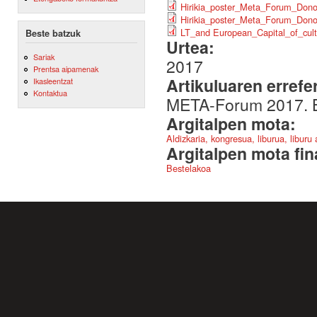
Hirikia_poster_Meta_Forum_Dono
Hirikia_poster_Meta_Forum_Dono
LT_and European_Capital_of_cult
Beste batzuk
Urtea:
Sariak
2017
Prentsa aipamenak
Artikuluaren errefe
Ikasleentzat
Kontaktua
META-Forum 2017. B
Argitalpen mota:
Aldizkaria, kongresua, liburua, liburu
Argitalpen mota fin
Bestelakoa