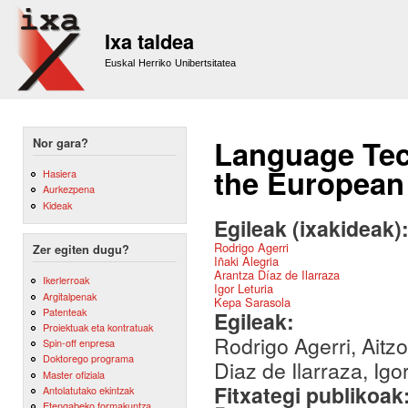
Sk
m
Ixa taldea
co
Euskal Herriko Unibertsitatea
Language Tech
Nor gara?
the European 
Hasiera
Aurkezpena
Kideak
Egileak (ixakideak)
Rodrigo Agerri
Zer egiten dugu?
Iñaki Alegria
Arantza Díaz de Ilarraza
Ikerlerroak
Igor Leturia
Argitalpenak
Kepa Sarasola
Patenteak
Egileak:
Proiektuak eta kontratuak
Rodrigo Agerri, Aitzo
Spin-off enpresa
Doktorego programa
Diaz de Ilarraza, Igo
Master ofiziala
Fitxategi publikoak
Antolatutako ekintzak
Etengabeko formakuntza