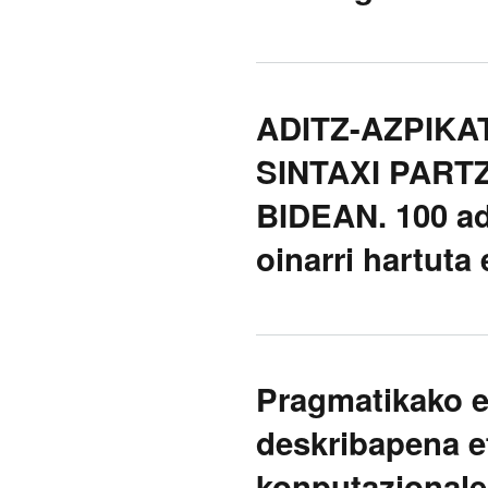
ADITZ-AZPIK
SINTAXI PART
BIDEAN. 100 adi
oinarri hartuta
Pragmatikako er
deskribapena et
konputazional