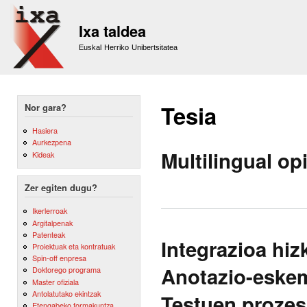
Sk
m
Ixa taldea
co
Euskal Herriko Unibertsitatea
Tesia
Nor gara?
Hasiera
Aurkezpena
Multilingual op
Kideak
Zer egiten dugu?
Ikerlerroak
Argitalpenak
Patenteak
Integrazioa hi
Proiektuak eta kontratuak
Spin-off enpresa
Anotazio-eskem
Doktorego programa
Master ofiziala
Antolatutako ekintzak
Testuen prozes
Etengabeko formakuntza