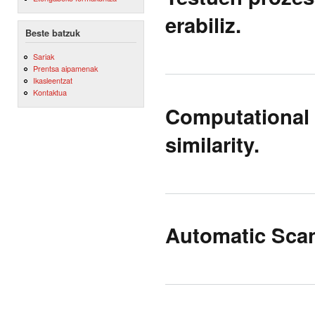
erabiliz.
Beste batzuk
Sariak
Prentsa aipamenak
Ikasleentzat
Kontaktua
Computational 
similarity.
Automatic Scan