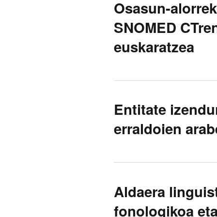
Osasun-alorrek
SNOMED CTren 
euskaratzea
Entitate izend
erraldoien arab
Aldaera linguis
fonologikoa eta