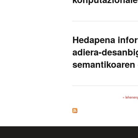
Hedapena infor
adiera-desanbi
semantikoaren
« lehenen
Orriak