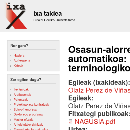
Sk
m
Ixa taldea
co
Euskal Herriko Unibertsitatea
Osasun-alorr
Nor gara?
automatikoa
Hasiera
Aurkezpena
terminologik
Kideak
Zer egiten dugu?
Egileak (ixakideak)
Olatz Perez de Viña
Ikerlerroak
Argitalpenak
Egileak:
Patenteak
Olatz Perez de Viña
Proiektuak eta kontratuak
Spin-off enpresa
Fitxategi publikoak
Doktorego programa
NAGUSIA.pdf
Master ofiziala
Antolatutako ekintzak
Urtea:
Etengabeko formakuntza