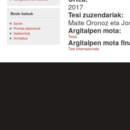
2017
Tesi zuzendariak:
Beste batzuk
Maite Oronoz eta Jon
Sariak
Argitalpen mota:
Prentsa aipamenak
Ikasleentzat
Tesia
Kontaktua
Argitalpen mota fin
Tesi internazionala