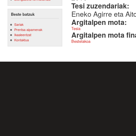
Tesi zuzendariak:
Eneko Agirre eta Ait
Beste batzuk
Argitalpen mota:
Sariak
Tesia
Prentsa aipamenak
Argitalpen mota fin
Ikasleentzat
Kontaktua
Bestelakoa