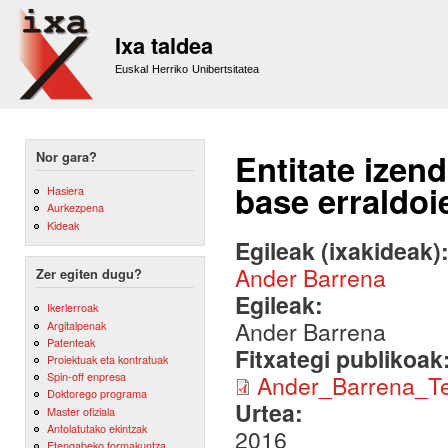
Sk
m
Ixa taldea
co
Euskal Herriko Unibertsitatea
Entitate izen
Nor gara?
base erraldoi
Hasiera
Aurkezpena
Kideak
Egileak (ixakideak)
Ander Barrena
Zer egiten dugu?
Egileak:
Ikerlerroak
Ander Barrena
Argitalpenak
Patenteak
Fitxategi publikoak
Proiektuak eta kontratuak
Spin-off enpresa
Ander_Barrena_Te
Doktorego programa
Urtea:
Master ofiziala
Antolatutako ekintzak
2016
Etengabeko formakuntza