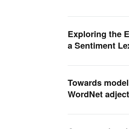
Exploring the 
a Sentiment Le
Towards model
WordNet adject