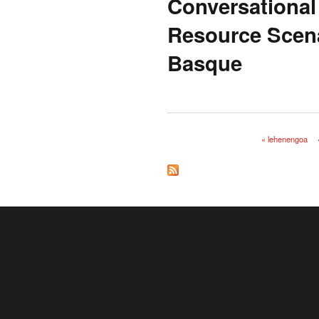
Conversational
Resource Scena
Basque
« lehenengoa
Orriak