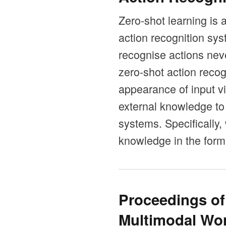
Zero-shot learning is 
action recognition sys
recognise actions nev
zero-shot action recog
appearance of input vi
external knowledge to
systems. Specifically,
knowledge in the form 
Proceedings o
Multimodal Wo