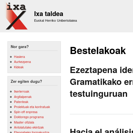
Sk
m
Ixa taldea
co
Euskal Herriko Unibertsitatea
Bestelakoak
Nor gara?
Hasiera
Aurkezpena
Ezeztapena ide
Kideak
Gramatikako er
Zer egiten dugu?
testuinguruan
Ikerlerroak
Argitalpenak
Patenteak
Proiektuak eta kontratuak
Spin-off enpresa
Doktorego programa
Master ofiziala
Antolatutako ekintzak
Hacia el anális
Etengabeko formakuntza