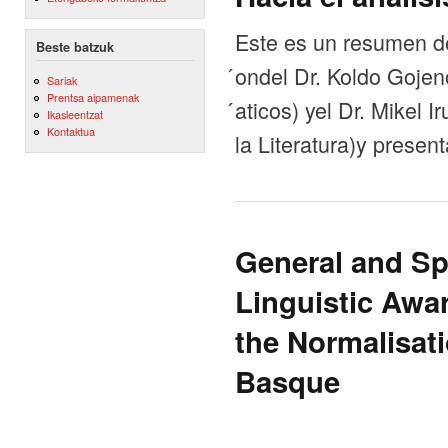
Este es un resumen de 
Beste batzuk
́ondel Dr. Koldo Goje
Sariak
Prentsa aipamenak
́aticos) yel Dr. Mikel
Ikasleentzat
Kontaktua
la Literatura)y presen
General and Sp
Linguistic Awa
the Normalisat
Basque