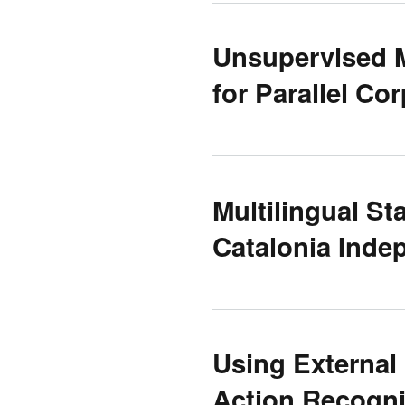
Unsupervised 
for Parallel Co
Multilingual St
Catalonia Ind
Using External
Action Recogni