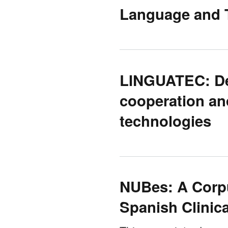
Language and T
LINGUATEC: De
cooperation an
technologies
NUBes: A Corpu
Spanish Clinica