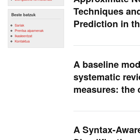
Techniques and
Beste batzuk
Prediction in 
Sariak
Prentsa aipamenak
Ikasleentzat
Kontaktua
A baseline mode
systematic rev
measures: the c
A Syntax-Aware