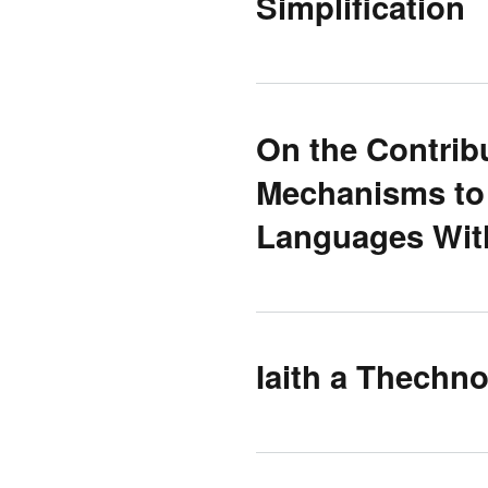
Simplification
On the Contribu
Mechanisms to 
Languages Wit
Iaith a Thechn