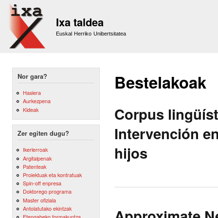
Sk
m
Ixa taldea
co
Euskal Herriko Unibertsitatea
Bestelakoak
Nor gara?
Hasiera
Aurkezpena
Corpus lingüís
Kideak
Intervención e
Zer egiten dugu?
hijos
Ikerlerroak
Argitalpenak
Patenteak
Proiektuak eta kontratuak
Spin-off enpresa
Doktorego programa
Master ofiziala
Antolatutako ekintzak
Approximate Ne
Etengabeko formakuntza