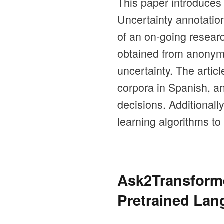
This paper introduces
Uncertainty annotation
of an on-going resear
obtained from anonymi
uncertainty. The artic
corpora in Spanish, a
decisions. Additional
learning algorithms to
Ask2Transforme
Pretrained La