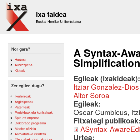
Sk
m
Ixa taldea
co
Euskal Herriko Unibertsitatea
A Syntax-Awa
Nor gara?
Simplificatio
Hasiera
Aurkezpena
Kideak
Egileak (ixakideak)
Itziar Gonzalez-Dios
Zer egiten dugu?
Aitor Soroa
Ikerlerroak
Egileak:
Argitalpenak
Patenteak
Oscar Cumbicus, Itz
Proiektuak eta kontratuak
Spin-off enpresa
Fitxategi publikoak
Doktorego programa
ASyntax-AwareEdit
Master ofiziala
Antolatutako ekintzak
Urtea:
Etengabeko formakuntza