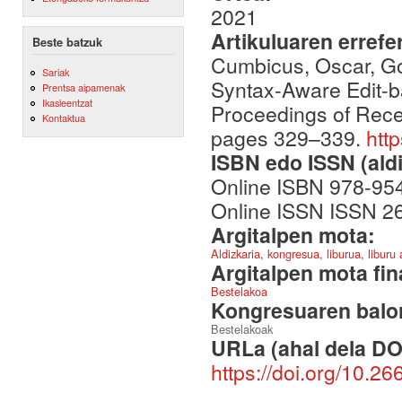
2021
Artikuluaren errefe
Beste batzuk
Cumbicus, Oscar, Gon
Sariak
Syntax-Aware Edit-ba
Prentsa aipamenak
Ikasleentzat
Proceedings of Rece
Kontaktua
pages 329–339.
htt
ISBN edo ISSN (aldi
Online ISBN 978-954
Online ISSN ISSN 2
Argitalpen mota:
Aldizkaria, kongresua, liburua, liburu
Argitalpen mota fin
Bestelakoa
Kongresuaren balor
Bestelakoak
URLa (ahal dela DO
https://doi.org/10.