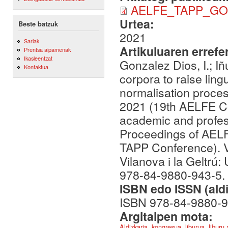
AELFE_TAPP_GO
Urtea:
Beste batzuk
2021
Sariak
Artikuluaren errefe
Prentsa aipamenak
Ikasleentzat
Gonzalez Dios, I.; Iñ
Kontaktua
corpora to raise lin
normalisation proce
2021 (19th AELFE Co
academic and profes
Proceedings of AEL
TAPP Conference). Vi
Vilanova i la Geltrú:
978-84-9880-943-5.
ISBN edo ISSN (aldi
ISBN 978-84-9880-9
Argitalpen mota:
Aldizkaria, kongresua, liburua, liburu