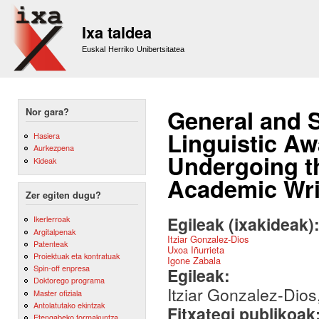
Sk
m
Ixa taldea
co
Euskal Herriko Unibertsitatea
General and S
Nor gara?
Linguistic A
Hasiera
Aurkezpena
Undergoing t
Kideak
Academic Wri
Zer egiten dugu?
Egileak (ixakideak)
Ikerlerroak
Argitalpenak
Itziar Gonzalez-Dios
Patenteak
Uxoa Iñurrieta
Proiektuak eta kontratuak
Igone Zabala
Spin-off enpresa
Egileak:
Doktorego programa
Itziar Gonzalez-Dios
Master ofiziala
Antolatutako ekintzak
Fitxategi publikoak
Etengabeko formakuntza