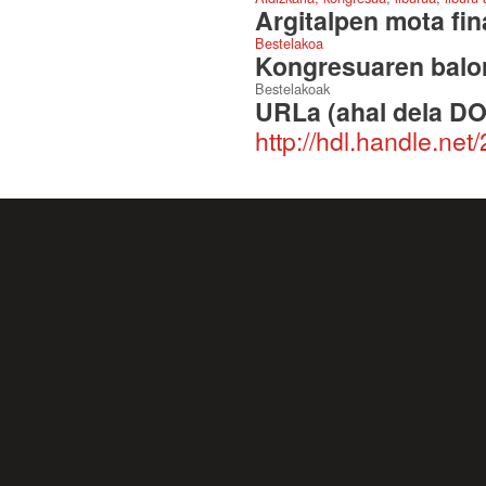
Argitalpen mota fin
Bestelakoa
Kongresuaren balor
Bestelakoak
URLa (ahal dela DO
http://hdl.handle.ne