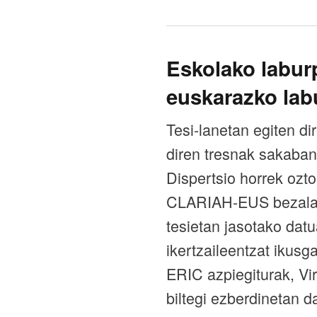
Eskolako laburp
euskarazko la
Tesi-lanetan egiten di
diren tresnak sakabana
Dispertsio horrek ozto
CLARIAH-EUS bezalako 
tesietan jasotako datu
ikertzaileentzat ikusg
ERIC azpiegiturak, Vi
biltegi ezberdinetan d