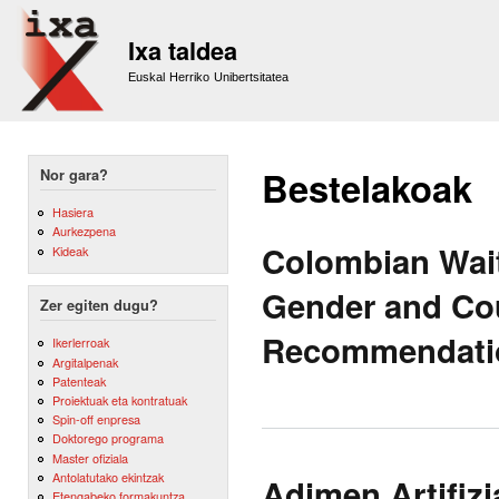
Sk
m
Ixa taldea
co
Euskal Herriko Unibertsitatea
Bestelakoak
Nor gara?
Hasiera
Aurkezpena
Colombian Wait
Kideak
Gender and Cou
Zer egiten dugu?
Recommendati
Ikerlerroak
Argitalpenak
Patenteak
Proiektuak eta kontratuak
Spin-off enpresa
Doktorego programa
Master ofiziala
Antolatutako ekintzak
Adimen Artifiz
Etengabeko formakuntza