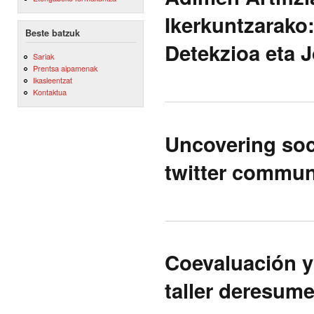
Ikerkuntzarako:
Beste batzuk
Detekzioa eta J
Sariak
Prentsa aipamenak
Ikasleentzat
Kontaktua
Uncovering soc
twitter commun
Coevaluación y
taller deresum