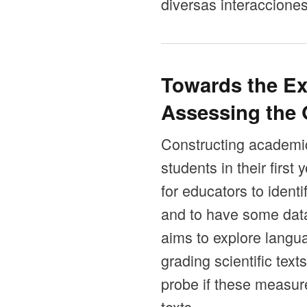
diversas interacciones
Towards the Ex
Assessing the 
Constructing academic 
students in their first 
for educators to ident
and to have some data
aims to explore langu
grading scientific tex
probe if these measure
texts.