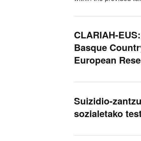
CLARIAH-EUS: 
Basque Country
European Resea
Suizidio-zantzu
sozialetako tes